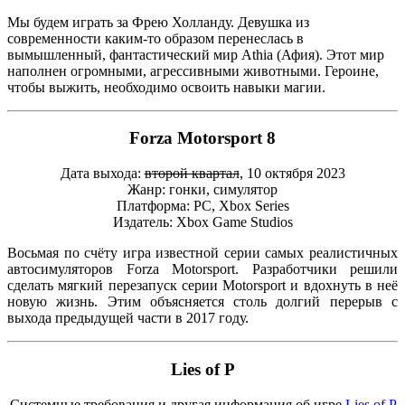
Мы будем играть за Фрею Холланду. Девушка из
современности каким-то образом перенеслась в
вымышленный, фантастический мир Athia (Афия). Этот мир
наполнен огромными, агрессивными животными. Героине,
чтобы выжить, необходимо освоить навыки магии.
Forza Motorsport 8
Дата выхода:
второй квартал
, 10 октября 2023
Жанр: гонки, симулятор
Платформа: PC, Xbox Series
Издатель: Xbox Game Studios
Восьмая по счёту игра известной серии самых реалистичных
автосимуляторов Forza Motorsport. Разработчики решили
сделать мягкий перезапуск серии Motorsport и вдохнуть в неё
новую жизнь. Этим объясняется столь долгий перерыв с
выхода предыдущей части в 2017 году.
Lies of P
Системные требования и другая информация об игре
Lies of P