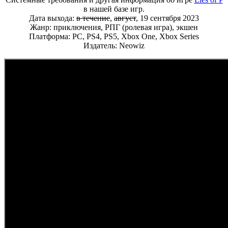
в нашей базе игр.
Дата выхода:
в течение
,
август
, 19 сентября 2023
Жанр: приключения, РПГ (ролевая игра), экшен
Платформа: PC, PS4, PS5, Xbox One, Xbox Series
Издатель: Neowiz