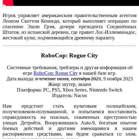
Игрок управляет американским правительственным агентом
Леоном Скоттом Кеннеди, который выполняет операцию по
спасению Эшли Грэм, дочери президента Соединённых
Штатов, из испанской деревни, где правит Лос-Иллюминадос,
жестокий культ, подчиняющийся древнему паразиту.
RoboCop: Rogue City
Системные требования, трейлеры и другая информация об
игре
RoboCop: Rogue City
в нашей базе игр.
Дата выхода:
в течение
июня
,
сентября 2023
, 9 ноября 2023
Жанр: шутер, экшен
Платформа: PC, PS5, Xbox Series, Nintendo Switch
Издатель: Nacon
Нам предстоит стать культовым полицейским,
получеловеком-полумашиной, и попытаемся восстановить
справедливость на опасных, охваченных преступностью
улицах Детройта. Вооружившись Auto-9, богатым опытом
боевых действий и другими имеющимися в нашем
распоряжении средствами, мы будем сражаться со злом,