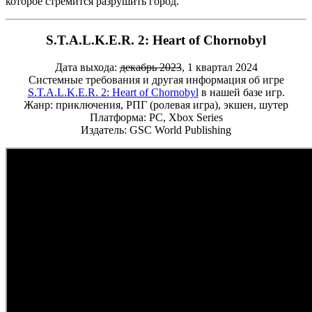
которое стремится разрушить город.
S.T.A.L.K.E.R. 2: Heart of Chornobyl
Дата выхода:
декабрь 2023
, 1 квартал 2024
Системные требования и другая информация об игре
S.T.A.L.K.E.R. 2: Heart of Chornobyl
в нашей базе игр.
Жанр: приключения, РПГ (ролевая игра), экшен, шутер
Платформа: PC, Xbox Series
Издатель: GSC World Publishing