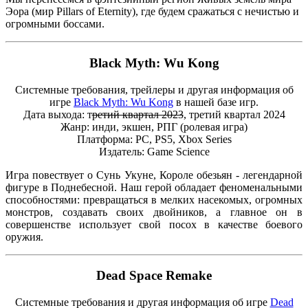
Эора (мир Pillars of Eternity), где будем сражаться с нечистью и
огромными боссами.
Black Myth: Wu Kong
Системные требования, трейлеры и другая информация об
игре
Black Myth: Wu Kong
в нашей базе игр.
Дата выхода: т
ретий квартал 2023
, третий квартал 2024
Жанр: инди, экшен, РПГ (ролевая игра)
Платформа: PC, PS5, Xbox Series
Издатель: Game Science
Игра повествует о Сунь Укуне, Короле обезьян - легендарной
фигуре в Поднебесной. Наш герой обладает феноменальными
способностями: превращаться в мелких насекомых, огромных
монстров, создавать своих двойников, а главное он в
совершенстве использует свой посох в качестве боевого
оружия.
Dead Space Remake
Системные требования и другая информация об игре
Dead