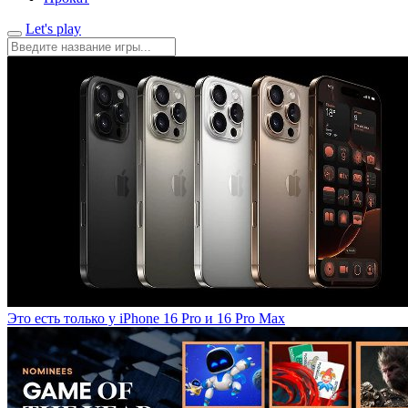
Let's play
Это есть только у iPhone 16 Pro и 16 Pro Max