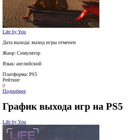
Life by You
Дата выхода:
выход игры отменен
Жанр:
Симулятор
Язык:
английский
Платформа:
PS5
Рейтинг
0
Подробнее
График выхода игр на PS5
Life by You