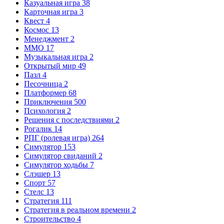
Казуальная игра
38
Карточная игра
3
Квест
4
Космос
13
Менеджмент
2
ММО
17
Музыкальная игра
2
Открытый мир
49
Пазл
4
Песочница
2
Платформер
68
Приключения
500
Психология
2
Решения с последствиями
2
Рогалик
14
РПГ (ролевая игра)
264
Симулятор
153
Симулятор свиданий
2
Симулятор ходьбы
7
Слэшер
13
Спорт
57
Стелс
13
Стратегия
111
Стратегия в реальном времени
2
Строительство
4