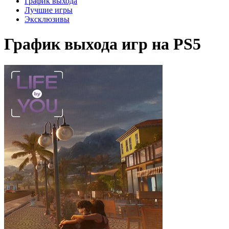
График выхода
Лучшие игры
Эксклюзивы
График выхода игр на PS5