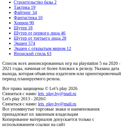
Строительство базы
2
Тактика
19
Файтинг
34
Фантастика
10
Хоррор
90
Шутер
18
Шутер от первого лица
46
Шутер от третьего лица
28
Экшен
574
Экшен с открытым миром
12
Японский стиль
63
Список всех аннонсированных игр на playstation 5 на 2020 -
2021 годы, начиная от более близких к релизу. Указана дата
выхода, которая объявлена издателем или ориентировочный
период планируемого релиза.
Все права защищены © Let’s play 2026
Связаться с нами:
lets_play.by@mail.ru
Let's play 2013 - 2026©
Связаться с нами:
lets_play.by@mail.ru
Все упомянутые торговые знаки и наименования
принадлежат их законным владельцам
Копирование материалов допускается только с
использованием ссылки на сайт