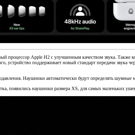
вый процессор Apple H2 с улучшенным качеством звука. Также 
о, устройство поддерживает новый стандарт передачи звука чер
вления. Наушники автоматически будут определять шумные мес
етка, появились наушники размера XS, для самых маленьких уше