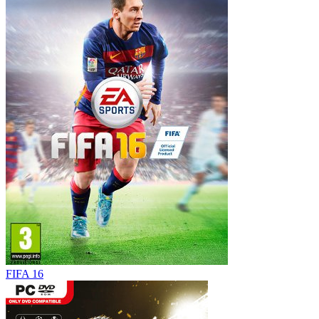
FIFA 16