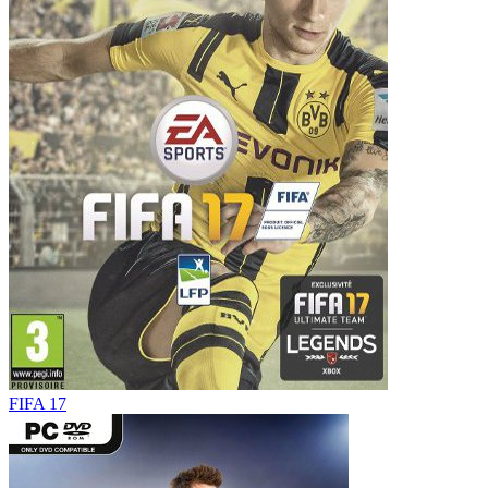
FIFA 17