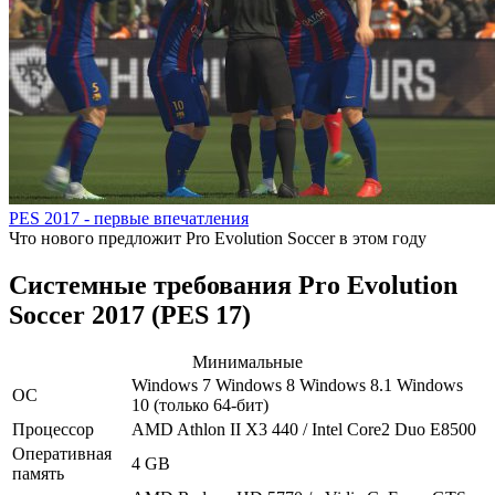
PES 2017 - первые впечатления
Что нового предложит Pro Evolution Soccer в этом году
Системные требования Pro Evolution
Soccer 2017 (PES 17)
Минимальные
Windows 7
Windows 8
Windows 8.1
Windows
ОС
10
(только 64-бит)
Процессор
AMD Athlon II X3 440 / Intel Core2 Duo E8500
Оперативная
4 GB
память