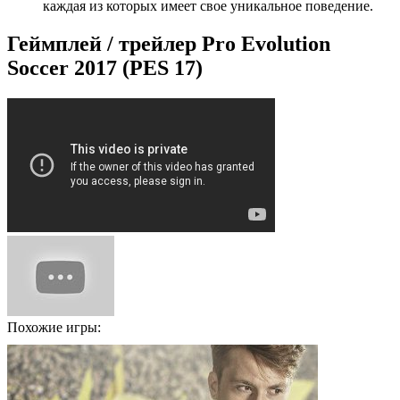
каждая из которых имеет свое уникальное поведение.
Геймплей / трейлер Pro Evolution
Soccer 2017 (PES 17)
Похожие игры: