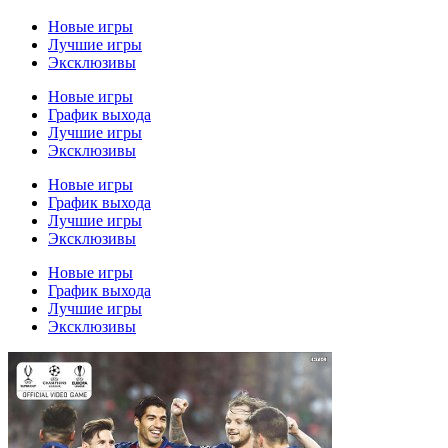
Новые игры
Лучшие игры
Эксклюзивы
Новые игры
График выхода
Лучшие игры
Эксклюзивы
Новые игры
График выхода
Лучшие игры
Эксклюзивы
Новые игры
График выхода
Лучшие игры
Эксклюзивы