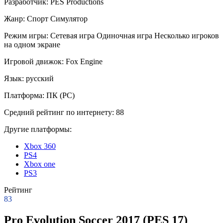
Разработчик:
PES Productions
Жанр:
Спорт
Симулятор
Режим игры:
Сетевая игра
Одиночная игра
Несколько игроков
на одном экране
Игровой движок:
Fox Engine
Язык:
русский
Платформа:
ПК (PC)
Средний рейтинг по интернету:
88
Другие платформы:
Xbox 360
PS4
Xbox one
PS3
Рейтинг
83
Pro Evolution Soccer 2017 (PES 17)