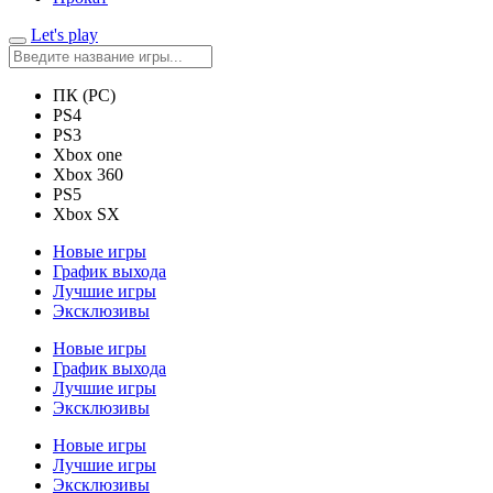
Let's play
ПК (PC)
PS4
PS3
Xbox one
Xbox 360
PS5
Xbox SX
Новые игры
График выхода
Лучшие игры
Эксклюзивы
Новые игры
График выхода
Лучшие игры
Эксклюзивы
Новые игры
Лучшие игры
Эксклюзивы