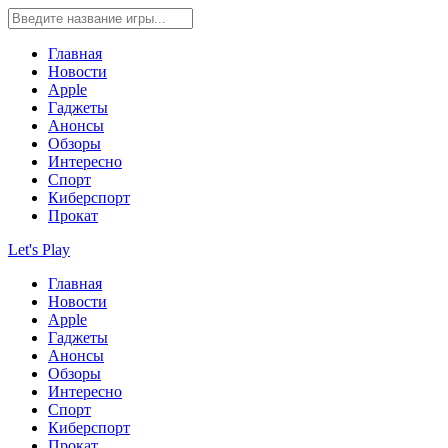
Главная
Новости
Apple
Гаджеты
Анонсы
Обзоры
Интересно
Спорт
Киберспорт
Прокат
Let's Play
Главная
Новости
Apple
Гаджеты
Анонсы
Обзоры
Интересно
Спорт
Киберспорт
Прокат