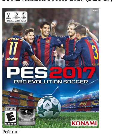
Рейтинг