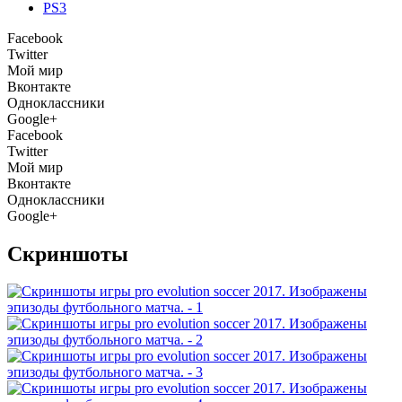
PS3
Facebook
Twitter
Мой мир
Вконтакте
Одноклассники
Google+
Facebook
Twitter
Мой мир
Вконтакте
Одноклассники
Google+
Скриншоты