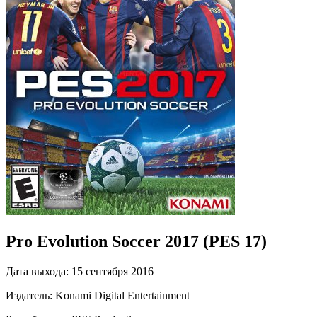
Pro Evolution Soccer 2017 (PES 17)
Дата выхода:
15 сентября 2016
Издатель:
Konami Digital Entertainment