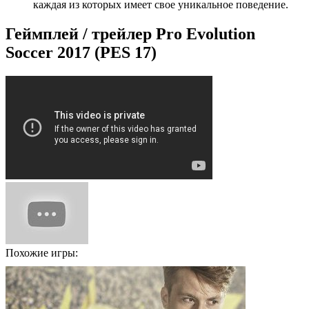
каждая из которых имеет свое уникальное поведение.
Геймплей / трейлер Pro Evolution
Soccer 2017 (PES 17)
Похожие игры: