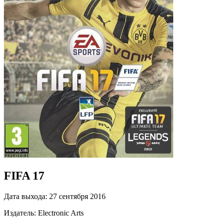
FIFA 17
Дата выхода:
27 сентября 2016
Издатель:
Electronic Arts