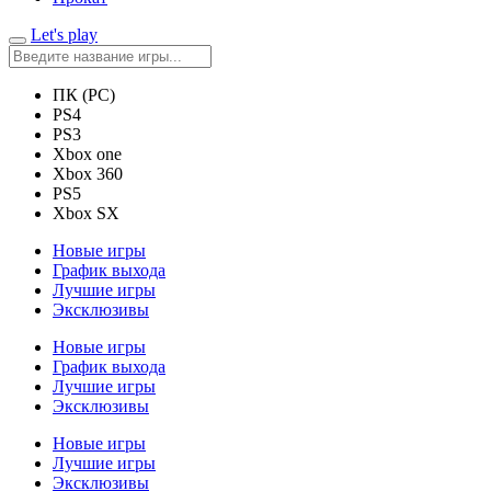
Let's play
ПК (PC)
PS4
PS3
Xbox one
Xbox 360
PS5
Xbox SX
Новые игры
График выхода
Лучшие игры
Эксклюзивы
Новые игры
График выхода
Лучшие игры
Эксклюзивы
Новые игры
Лучшие игры
Эксклюзивы