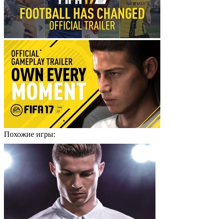
Похожие игры: