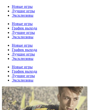
Новые игры
Лучшие игры
Эксклюзивы
Новые игры
График выхода
Лучшие игры
Эксклюзивы
Новые игры
График выхода
Лучшие игры
Эксклюзивы
Новые игры
График выхода
Лучшие игры
Эксклюзивы