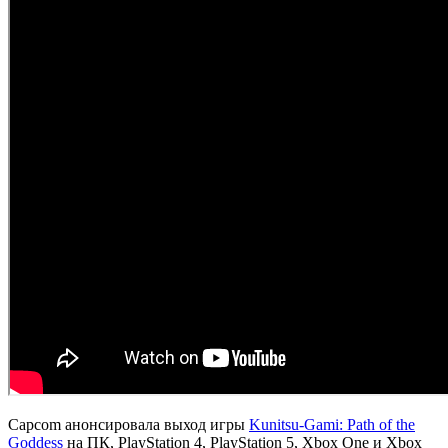
Capcom анонсировала выход игры
Kunitsu-Gami: Path of the
Goddess
на ПК, PlayStation 4, PlayStation 5, Xbox One и Xbox