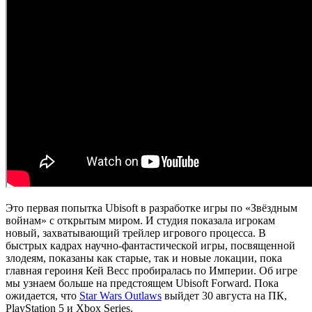
Это первая попытка Ubisoft в разработке игры по «Звёздным
войнам» с открытым миром. И студия показала игрокам
новый, захватывающий трейлер игрового процесса. В
быстрых кадрах научно-фантастической игры, посвященной
злодеям, показаны как старые, так и новые локации, пока
главная героиня Кей Весс пробиралась по Империи. Об игре
мы узнаем больше на предстоящем Ubisoft Forward. Пока
ожидается, что
Star Wars Outlaws
выйдет 30 августа на ПК,
PlayStation 5 и Xbox Series.