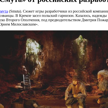
мута
(Smuta). Сюжет игры разработчики из российской компании
мозванцы. В Кремле засел польский гарнизон. Казалось, надежды
ско Второго Ополчения, под предводительством Дмитрия Пожа
 Юрием Милославским».