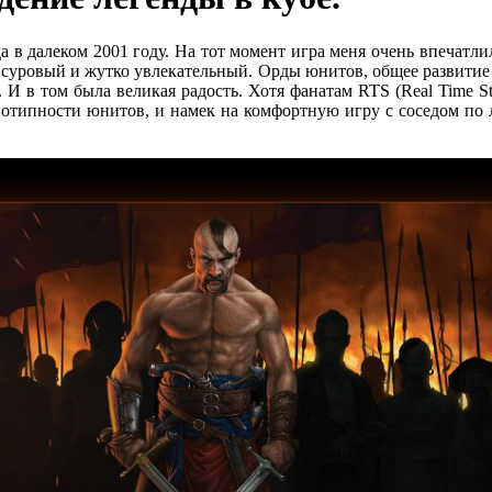
 в далеком 2001 году. На тот момент игра меня очень впечатлил
суровый и жутко увлекательный. Орды юнитов, общее развитие в 
. И в том была великая радость. Хотя фанатам RTS (Real Time St
отипности юнитов, и намек на комфортную игру с соседом по л