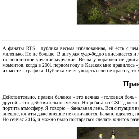
А фанаты RTS - публика весьма избалованная, ей есть с чем 
миленько. Но не больше. В антураж худо-бедно вписывается и 
то непонятное урчание-мурчание. Весла у кораблей не двиг
моментов, когда в 2001 первом году в Казаках мне нравилось
их месте – графика. Публика хочет увидеть если не красоту, то 
Прав
Действительно, правки баланса - это вечная «головная боль»
другой - это действительно тяжело. Но ребята из GSC далеко
портить атмосферу. Я говорю – банальная лень. Вся ситуация в
внешне, юниты даже внешне не отличаются. Баланс идеален, но
Но сейчас 2016, и можно было постараться сделать юнитов разн