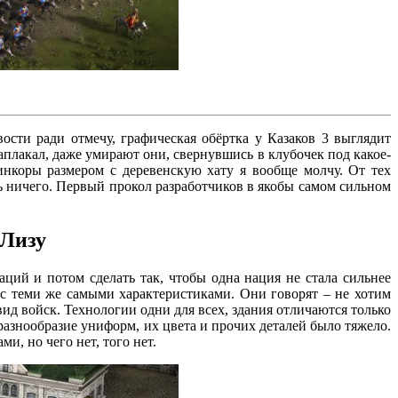
вости ради отмечу, графическая обёртка у Казаков 3 выглядит
аплакал, даже умирают они, свернувшись в клубочек под какое-
инкоры размером с деревенскую хату я вообще молчу. От тех
ь ничего. Первый прокол разработчиков в якобы самом сильном
 Лизу
аций и потом сделать так, чтобы одна нация не стала сильнее
и с теми же самыми характеристиками. Они говорят – не хотим
вид войск. Технологии одни для всех, здания отличаются только
разнообразие униформ, их цвета и прочих деталей было тяжело.
и, но чего нет, того нет.