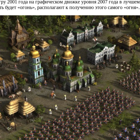
ру 2001 года на графическом движке уровня 2007 года в лучшем 
ь будет «огонь», располагают к получению этого самого «огня».