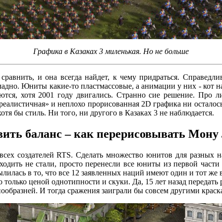
Графика в Казаках 3 миленькая. Но не больше
сравнить, и она всегда найдет, к чему придраться. Справедли
ладно. Юниты какие-то пластмассовые, а анимации у них - кот н
аются, хотя 2001 году двигались. Странно сие решение. Про л
 «реалистичная» и неплохо прорисованная 2D графика ни осталос
хотя бы стиль. Ни того, ни другого в Казаках 3 не наблюдается.
ить баланс – как перерисовывать Мону
 всех создателей RTS. Сделать множество юнитов для разных н
 ходить не стали, просто перенесли все юниты из первой част
ылилась в то, что все 12 заявленных наций имеют один и тот же 
 только ценой однотипности и скуки. Да, 15 лет назад передать 
ообразней. И тогда сражения заиграли бы совсем другими краскам