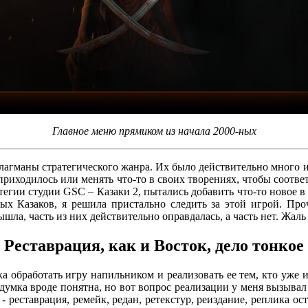
Главное меню прямиком из начала 2000-ных
лагманы стратегического жанра. Их было действительно много и 
приходилось или менять что-то в своих творениях, чтобы соотве
гии студии GSC – Казаки 2, пытались добавить что-то новое в
ных Казаков, я решила пристально следить за этой игрой. Про
ла, часть из них действительно оправдалась, а часть нет. Жаль 
Реставрация, как и Восток, дело тонкое
ка обработать игру напильником и реализовать ее тем, кто уже и
 Задумка вроде понятна, но вот вопрос реализации у меня вызыв
 реставрация, ремейк, редан, ретекстур, реиздание, реплика о