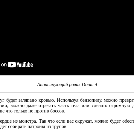
Анонсирующий ролик Doom 4
круг будет заляпано кровью. Используя бензопилу, можно превр
тазии, можно даже отрезать часть тела или сделать огромную
е что только не против боссов.
дце из монстра. Так что если вас окружат, можно будет обеспе
дет собирать патроны из трупов.