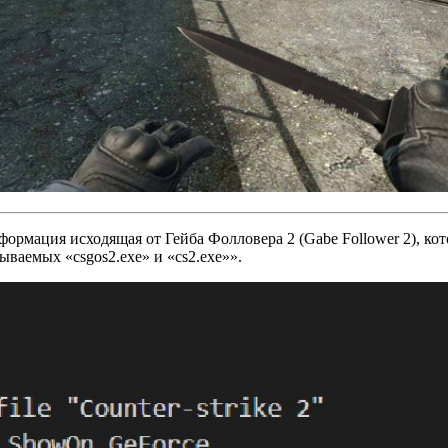
нформация исходящая от Гейба Фолловера 2 (Gabe Follower 2), ко
аемых «csgos2.exe» и «cs2.exe»».