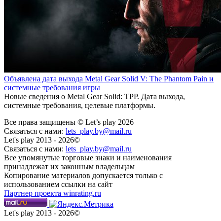
Объявлена дата выхода Metal Gear Solid V: The Phantom Pain и
системные требования игры
Новые сведения о Metal Gear Solid: TPP. Дата выхода,
системные требования, целевые платформы.
Все права защищены © Let’s play 2026
Связаться с нами:
lets_play.by@mail.ru
Let's play 2013 - 2026©
Связаться с нами:
lets_play.by@mail.ru
Все упомянутые торговые знаки и наименования
принадлежат их законным владельцам
Копирование материалов допускается только с
использованием ссылки на сайт
Партнер проекта winrating.ru
Let's play 2013 - 2026©