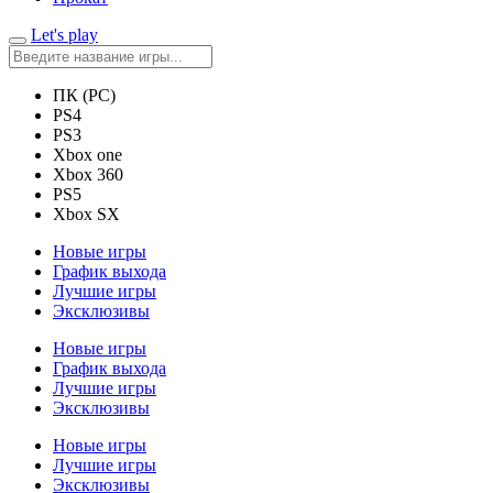
Let's play
ПК (PC)
PS4
PS3
Xbox one
Xbox 360
PS5
Xbox SX
Новые игры
График выхода
Лучшие игры
Эксклюзивы
Новые игры
График выхода
Лучшие игры
Эксклюзивы
Новые игры
Лучшие игры
Эксклюзивы