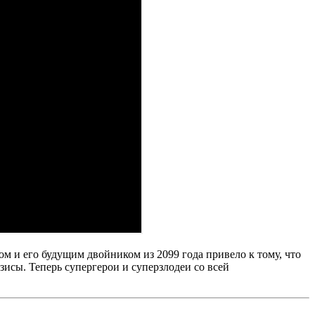
м и его будущим двойником из 2099 года привело к тому, что
зисы. Теперь супергерои и суперзлодеи со всей