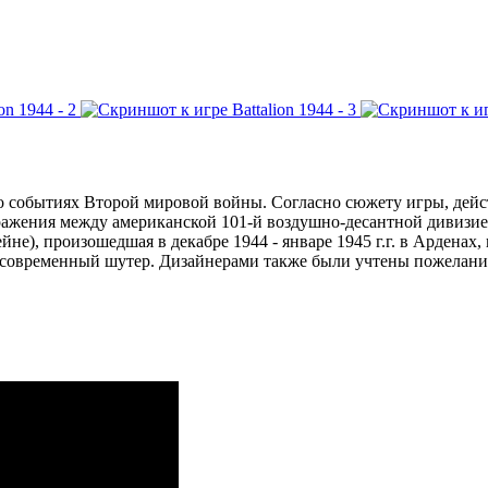
ца о событиях Второй мировой войны. Согласно сюжету игры, дей
сражения между американской 101-й воздушно-десантной дивизи
не), произошедшая в декабре 1944 - январе 1945 г.г. в Арденах,
ть современный шутер. Дизайнерами также были учтены пожелания