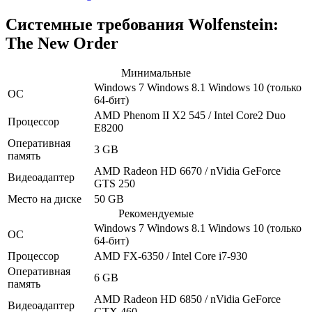
Системные требования Wolfenstein:
The New Order
Минимальные
Windows 7
Windows 8.1
Windows 10
(только
ОС
64-бит)
AMD Phenom II X2 545 / Intel Core2 Duo
Процессор
E8200
Оперативная
3 GB
память
AMD Radeon HD 6670 / nVidia GeForce
Видеоадаптер
GTS 250
Место на диске
50 GB
Рекомендуемые
Windows 7
Windows 8.1
Windows 10
(только
ОС
64-бит)
Процессор
AMD FX-6350 / Intel Core i7-930
Оперативная
6 GB
память
AMD Radeon HD 6850 / nVidia GeForce
Видеоадаптер
GTX 460