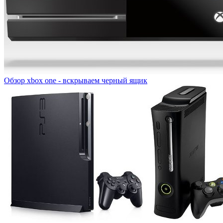
Обзор xbox one - вскрываем черный ящик