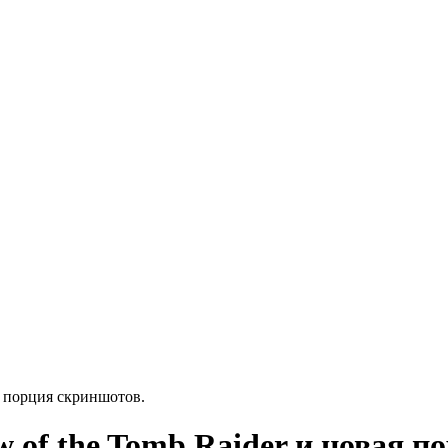
я порция скриншотов.
 of the Tomb Raider и новая п