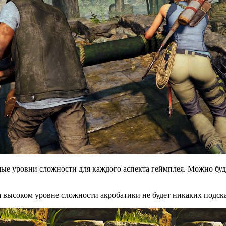
аемые уровни сложности для каждого аспекта геймплея. Можно бу
 высоком уровне сложности акробатики не будет никаких подсказ