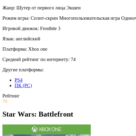
Жанр:
Шутер от первого лица
Экшен
Режим игры:
Сплит-скрин
Многопользовательская игра
Одиноч
Игровой движок:
Frostbite 3
Язык:
английский
Платформа:
Xbox one
Средний рейтинг по интернету:
74
Другие платформы:
PS4
ПК (PC)
Рейтинг
76
Star Wars: Battlefront