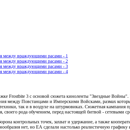
ижке Frostbite 3 с основой сюжета киноленты "Звездные Войны". Ba
ения между Повстанцами и Имперскими Войсками, размах которы
ехники, так и в воздухе на штурмовиках. Сюжетная кампания пр
, своего рода обучением, перед настоящей битвой - сетевыми с
орона контрольных точек, захват и удержание, а также кооперат
ообразия нет, но ЕА сделали настолько реалистичную графику и 