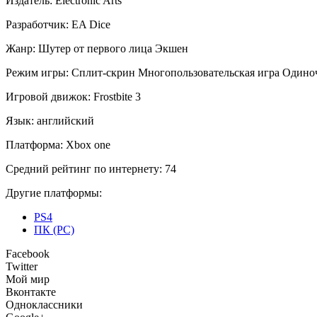
Издатель:
Electronic Arts
Разработчик:
EA Dice
Жанр:
Шутер от первого лица
Экшен
Режим игры:
Сплит-скрин
Многопользовательская игра
Одиноч
Игровой движок:
Frostbite 3
Язык:
английский
Платформа:
Xbox one
Средний рейтинг по интернету:
74
Другие платформы:
PS4
ПК (PC)
Facebook
Twitter
Мой мир
Вконтакте
Одноклассники