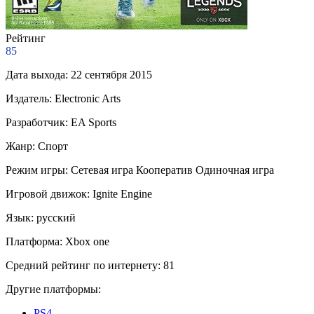
Рейтинг
85
Дата выхода:
22 сентября 2015
Издатель:
Electronic Arts
Разработчик:
EA Sports
Жанр:
Спорт
Режим игры:
Сетевая игра
Кооператив
Одиночная игра
Игровой движок:
Ignite Engine
Язык:
русский
Платформа:
Xbox one
Средний рейтинг по интернету:
81
Другие платформы:
PS4