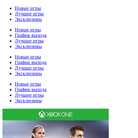
Новые игры
Лучшие игры
Эксклюзивы
Новые игры
График выхода
Лучшие игры
Эксклюзивы
Новые игры
График выхода
Лучшие игры
Эксклюзивы
Новые игры
График выхода
Лучшие игры
Эксклюзивы