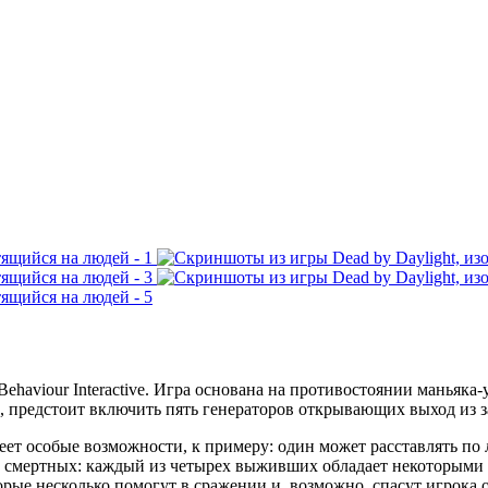
Behaviour Interactive. Игра основана на противостоянии маньяк
 предстоит включить пять генераторов открывающих выход из 
еет особые возможности, к примеру: один может расставлять по 
х смертных: каждый из четырех выживших обладает некоторыми 
орые несколько помогут в сражении и, возможно, спасут игрока