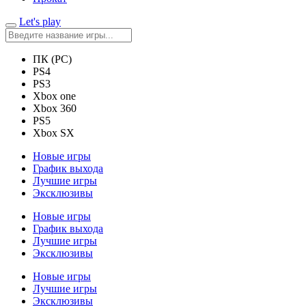
Let's play
ПК (PC)
PS4
PS3
Xbox one
Xbox 360
PS5
Xbox SX
Новые игры
График выхода
Лучшие игры
Эксклюзивы
Новые игры
График выхода
Лучшие игры
Эксклюзивы
Новые игры
Лучшие игры
Эксклюзивы