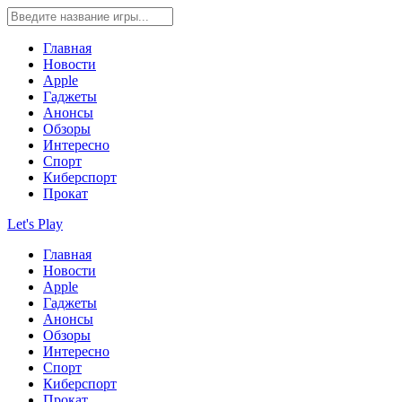
Главная
Новости
Apple
Гаджеты
Анонсы
Обзоры
Интересно
Спорт
Киберспорт
Прокат
Let's Play
Главная
Новости
Apple
Гаджеты
Анонсы
Обзоры
Интересно
Спорт
Киберспорт
Прокат