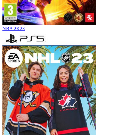
NBA 2K23