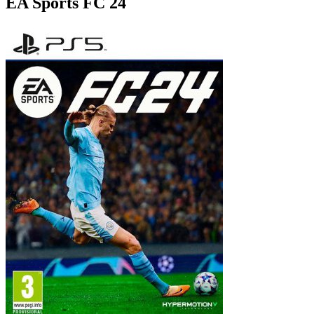
EA Sports FC 24