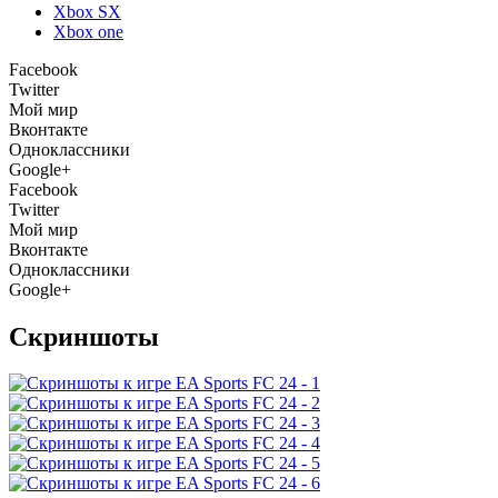
Xbox SX
Xbox one
Facebook
Twitter
Мой мир
Вконтакте
Одноклассники
Google+
Facebook
Twitter
Мой мир
Вконтакте
Одноклассники
Google+
Скриншоты