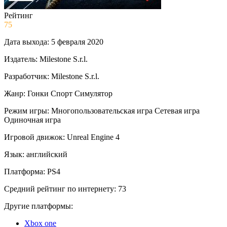
Рейтинг
75
Дата выхода:
5 февраля 2020
Издатель:
Milestone S.r.l.
Разработчик:
Milestone S.r.l.
Жанр:
Гонки
Спорт
Симулятор
Режим игры:
Многопользовательская игра
Сетевая игра
Одиночная игра
Игровой движок:
Unreal Engine 4
Язык:
английский
Платформа:
PS4
Средний рейтинг по интернету:
73
Другие платформы:
Xbox one