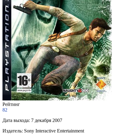
Рейтинг
82
Дата выхода:
7 декабря 2007
Издатель:
Sony Interactive Entertainment