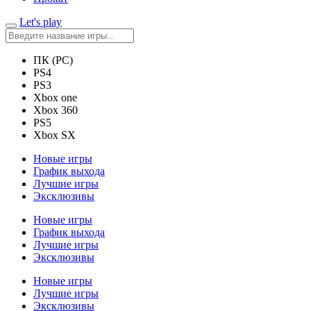
Let's play
ПК (PC)
PS4
PS3
Xbox one
Xbox 360
PS5
Xbox SX
Новые игры
График выхода
Лучшие игры
Эксклюзивы
Новые игры
График выхода
Лучшие игры
Эксклюзивы
Новые игры
Лучшие игры
Эксклюзивы