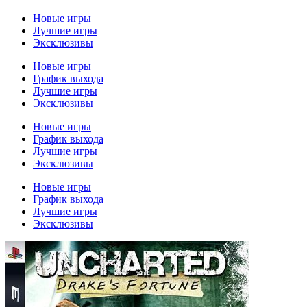
Новые игры
Лучшие игры
Эксклюзивы
Новые игры
График выхода
Лучшие игры
Эксклюзивы
Новые игры
График выхода
Лучшие игры
Эксклюзивы
Новые игры
График выхода
Лучшие игры
Эксклюзивы