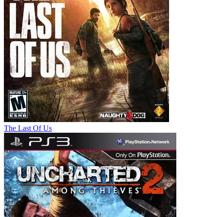
The Last Of Us