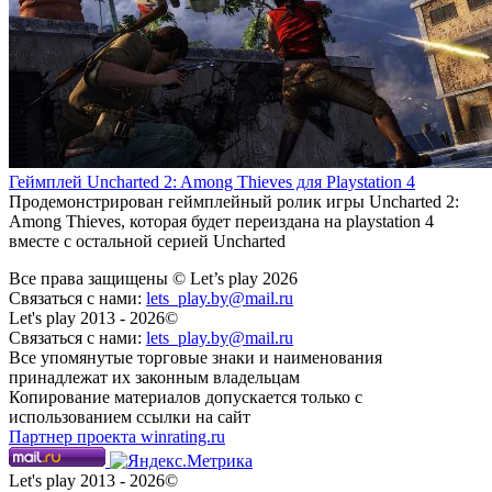
Геймплей Uncharted 2: Among Thieves для Playstation 4
Продемонстрирован геймплейный ролик игры Uncharted 2:
Among Thieves, которая будет переиздана на playstation 4
вместе с остальной серией Uncharted
Все права защищены © Let’s play 2026
Связаться с нами:
lets_play.by@mail.ru
Let's play 2013 - 2026©
Связаться с нами:
lets_play.by@mail.ru
Все упомянутые торговые знаки и наименования
принадлежат их законным владельцам
Копирование материалов допускается только с
использованием ссылки на сайт
Партнер проекта winrating.ru
Let's play 2013 - 2026©