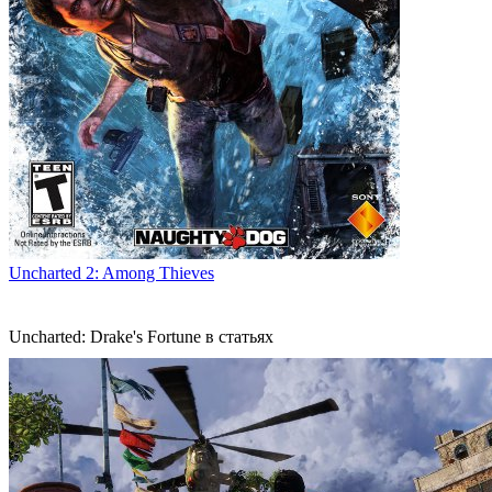
Uncharted 2: Among Thieves
Uncharted: Drake's Fortune в статьях