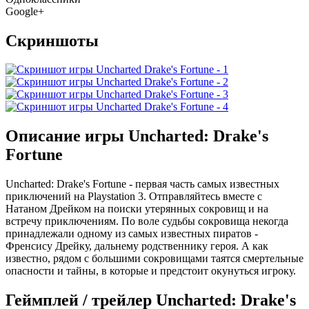
Google+
Скриншоты
Описание игры Uncharted: Drake's
Fortune
Uncharted: Drake's Fortune - первая часть самых известных
приключений на Playstation 3. Отправляйтесь вместе с
Натаном Дрейком на поиски утерянных сокровищ и на
встречу приключениям. По воле судьбы сокровища некогда
принадлежали одному из самых известных пиратов -
Френсису Дрейку, дальнему родственнику героя. А как
известно, рядом с большими сокровищами таятся смертельные
опасности и тайны, в которые и предстоит окунуться игроку.
Геймплей / трейлер Uncharted: Drake's