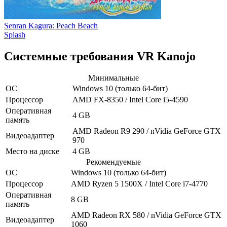
Senran Kagura: Peach Beach
Splash
Системные требования VR Kanojo
Минимальные
ОС
Windows 10
(только 64-бит)
Процессор
AMD FX-8350 / Intel Core i5-4590
Оперативная
4 GB
память
AMD Radeon R9 290 / nVidia GeForce GTX
Видеоадаптер
970
Место на диске
4 GB
Рекомендуемые
ОС
Windows 10
(только 64-бит)
Процессор
AMD Ryzen 5 1500X / Intel Core i7-4770
Оперативная
8 GB
память
AMD Radeon RX 580 / nVidia GeForce GTX
Видеоадаптер
1060