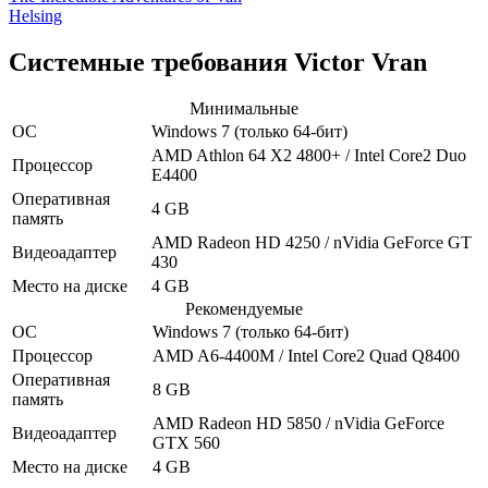
Helsing
Системные требования Victor Vran
Минимальные
ОС
Windows 7
(только 64-бит)
AMD Athlon 64 X2 4800+ / Intel Core2 Duo
Процессор
E4400
Оперативная
4 GB
память
AMD Radeon HD 4250 / nVidia GeForce GT
Видеоадаптер
430
Место на диске
4 GB
Рекомендуемые
ОС
Windows 7
(только 64-бит)
Процессор
AMD A6-4400M / Intel Core2 Quad Q8400
Оперативная
8 GB
память
AMD Radeon HD 5850 / nVidia GeForce
Видеоадаптер
GTX 560
Место на диске
4 GB