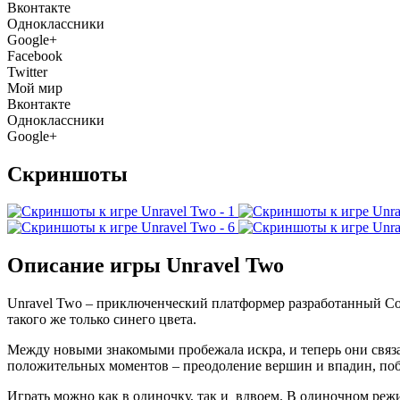
Вконтакте
Одноклассники
Google+
Facebook
Twitter
Мой мир
Вконтакте
Одноклассники
Google+
Скриншоты
Описание игры Unravel Two
Unravel
Two
– приключенческий
платформер
разработанный
Co
такого же только синего цвета.
Между новыми знакомыми пробежала искра, и теперь они связан
положительных моментов – преодоление вершин и впадин, побег
Играть можно как в одиночку, так и вдвоем. В одиночном реж