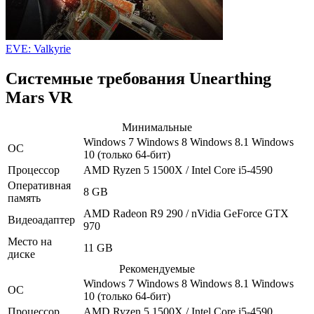
EVE: Valkyrie
Системные требования Unearthing
Mars VR
Минимальные
Windows 7
Windows 8
Windows 8.1
Windows
ОС
10
(только 64-бит)
Процессор
AMD Ryzen 5 1500X / Intel Core i5-4590
Оперативная
8 GB
память
AMD Radeon R9 290 / nVidia GeForce GTX
Видеоадаптер
970
Место на
11 GB
диске
Рекомендуемые
Windows 7
Windows 8
Windows 8.1
Windows
ОС
10
(только 64-бит)
Процессор
AMD Ryzen 5 1500X / Intel Core i5-4590