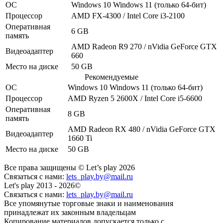
ОС
Windows 10
Windows 11
(только 64-бит)
Процессор
AMD FX-4300 / Intel Core i3-2100
Оперативная
6 GB
память
AMD Radeon R9 270 / nVidia GeForce GTX
Видеоадаптер
660
Место на диске
50 GB
Рекомендуемые
ОС
Windows 10
Windows 11
(только 64-бит)
Процессор
AMD Ryzen 5 2600X / Intel Core i5-6600
Оперативная
8 GB
память
AMD Radeon RX 480 / nVidia GeForce GTX
Видеоадаптер
1660 Ti
Место на диске
50 GB
Все права защищены © Let’s play 2026
Связаться с нами:
lets_play.by@mail.ru
Let's play 2013 - 2026©
Связаться с нами:
lets_play.by@mail.ru
Все упомянутые торговые знаки и наименования
принадлежат их законным владельцам
Копирование материалов допускается только с