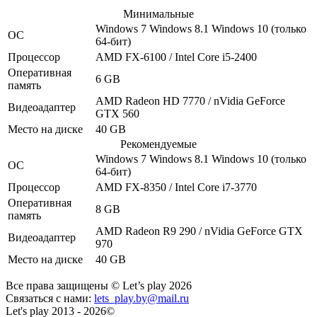
Минимальные
Windows 7
Windows 8.1
Windows 10
(только
ОС
64-бит)
Процессор
AMD FX-6100 / Intel Core i5-2400
Оперативная
6 GB
память
AMD Radeon HD 7770 / nVidia GeForce
Видеоадаптер
GTX 560
Место на диске
40 GB
Рекомендуемые
Windows 7
Windows 8.1
Windows 10
(только
ОС
64-бит)
Процессор
AMD FX-8350 / Intel Core i7-3770
Оперативная
8 GB
память
AMD Radeon R9 290 / nVidia GeForce GTX
Видеоадаптер
970
Место на диске
40 GB
Все права защищены © Let’s play 2026
Связаться с нами:
lets_play.by@mail.ru
Let's play 2013 - 2026©