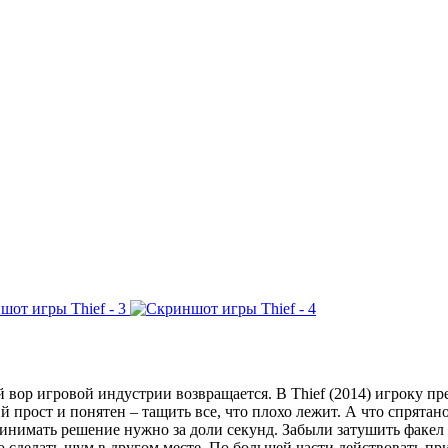
 вор игровой индустрии возвращается. В Thief (2014) игроку пр
ий прост и понятен – тащить все, что плохо лежит. А что спрятан
ринимать решение нужно за доли секунд. Забыли затушить факел
о сделать шум в другом месте. По большей части действовать при