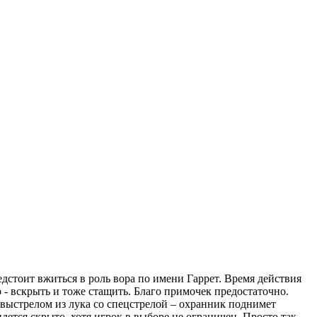
едстоит вжиться в роль вора по имени Гаррет. Время действия
о - вскрыть и тоже стащить. Благо примочек предостаточно.
 выстрелом из лука со спецстрелой – охранник поднимет
дется скрыто, хотя игрок в выборе не ограничен. Просто так