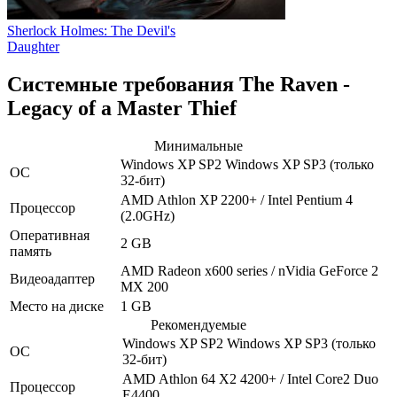
Sherlock Holmes: The Devil's
Daughter
Системные требования The Raven -
Legacy of a Master Thief
Минимальные
Windows XP SP2
Windows XP SP3
(только
ОС
32-бит)
AMD Athlon XP 2200+ / Intel Pentium 4
Процессор
(2.0GHz)
Оперативная
2 GB
память
AMD Radeon x600 series / nVidia GeForce 2
Видеоадаптер
MX 200
Место на диске
1 GB
Рекомендуемые
Windows XP SP2
Windows XP SP3
(только
ОС
32-бит)
AMD Athlon 64 X2 4200+ / Intel Core2 Duo
Процессор
E4400