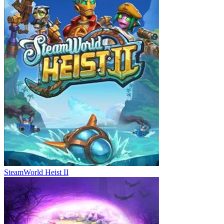
SteamWorld Heist II