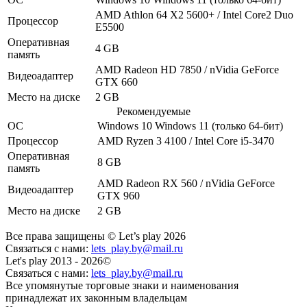
AMD Athlon 64 X2 5600+ / Intel Core2 Duo
Процессор
E5500
Оперативная
4 GB
память
AMD Radeon HD 7850 / nVidia GeForce
Видеоадаптер
GTX 660
Место на диске
2 GB
Рекомендуемые
ОС
Windows 10
Windows 11
(только 64-бит)
Процессор
AMD Ryzen 3 4100 / Intel Core i5-3470
Оперативная
8 GB
память
AMD Radeon RX 560 / nVidia GeForce
Видеоадаптер
GTX 960
Место на диске
2 GB
Все права защищены © Let’s play 2026
Связаться с нами:
lets_play.by@mail.ru
Let's play 2013 - 2026©
Связаться с нами:
lets_play.by@mail.ru
Все упомянутые торговые знаки и наименования
принадлежат их законным владельцам