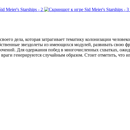
ми своего дела, которая затрагивает тематику колонизации челове
обственные звездолеты из имеющихся модулей, развивать свою ф
лючений. Для одержания побед в многочисленных схватках, ожи
 и враги генерируются случайным образом. Стоит отметить, что 