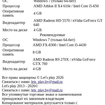
ОС
Windows 7
(только 64-бит)
Процессор
AMD Athlon II X4 610e / Intel Core i5-650
Оперативная
4 GB
память
AMD Radeon HD 5570 / nVidia GeForce GT
Видеоадаптер
640
Место на диске
4 GB
Рекомендуемые
ОС
Windows 7
(только 64-бит)
Процессор
AMD FX-8300 / Intel Core i5-4430
Оперативная
8 GB
память
AMD Radeon R9 270X / nVidia GeForce
Видеоадаптер
GTX 760
Место на диске
4 GB
Все права защищены © Let’s play 2026
Связаться с нами:
lets_play.by@mail.ru
Let's play 2013 - 2026©
Связаться с нами:
lets_play.by@mail.ru
Все упомянутые торговые знаки и наименования
принадлежат их законным владельцам
Копирование материалов допускается только с