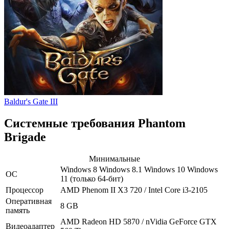
Baldur's Gate III
Системные требования Phantom
Brigade
Минимальные
Windows 8
Windows 8.1
Windows 10
Windows
ОС
11
(только 64-бит)
Процессор
AMD Phenom II X3 720 / Intel Core i3-2105
Оперативная
8 GB
память
AMD Radeon HD 5870 / nVidia GeForce GTX
Видеоадаптер