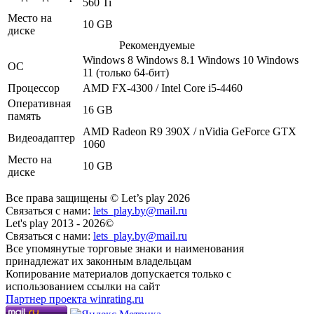
560 Ti
Место на
10 GB
диске
Рекомендуемые
Windows 8
Windows 8.1
Windows 10
Windows
ОС
11
(только 64-бит)
Процессор
AMD FX-4300 / Intel Core i5-4460
Оперативная
16 GB
память
AMD Radeon R9 390X / nVidia GeForce GTX
Видеоадаптер
1060
Место на
10 GB
диске
Все права защищены © Let’s play 2026
Связаться с нами:
lets_play.by@mail.ru
Let's play 2013 - 2026©
Связаться с нами:
lets_play.by@mail.ru
Все упомянутые торговые знаки и наименования
принадлежат их законным владельцам
Копирование материалов допускается только с
использованием ссылки на сайт
Партнер проекта winrating.ru