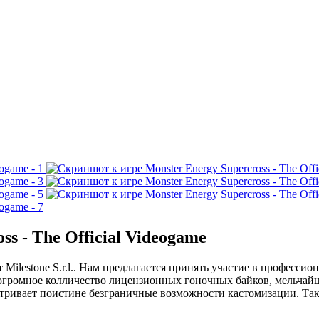
s - The Official Videogame
от Milestone S.r.l.. Нам предлагается принять участие в професси
е огромное колличество лицензионных гоночных байков, мельчай
тривает поистине безграничные возможности кастомизации. Такж