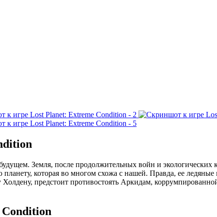
dition
будущем. Земля, после продолжительных войн и экологических ка
ланету, которая во многом схожа с нашей. Правда, ее ледяные 
йну Холдену, предстоит противостоять Аркидам, коррумпированн
 Condition