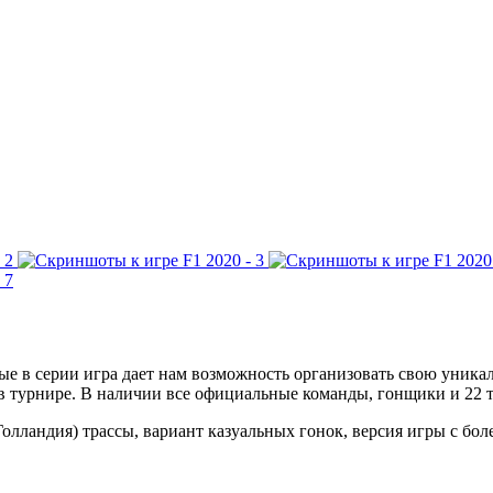
рвые в серии игра дает нам возможность организовать свою уника
ы в турнире. В наличии все официальные команды, гонщики и 22
лландия) трассы, вариант казуальных гонок, версия игры с боле