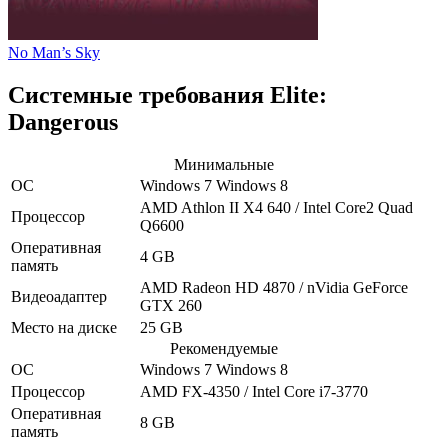
No Man’s Sky
Системные требования Elite:
Dangerous
Минимальные
ОС
Windows 7
Windows 8
AMD Athlon II X4 640 / Intel Core2 Quad
Процессор
Q6600
Оперативная
4 GB
память
AMD Radeon HD 4870 / nVidia GeForce
Видеоадаптер
GTX 260
Место на диске
25 GB
Рекомендуемые
ОС
Windows 7
Windows 8
Процессор
AMD FX-4350 / Intel Core i7-3770
Оперативная
8 GB
память