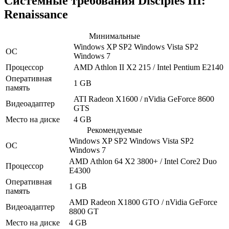
Системные требования Disciples III:
Renaissance
Минимальные
Windows XP SP2
Windows Vista SP2
ОС
Windows 7
Процессор
AMD Athlon II X2 215 / Intel Pentium E2140
Оперативная
1 GB
память
ATI Radeon X1600 / nVidia GeForce 8600
Видеоадаптер
GTS
Место на диске
4 GB
Рекомендуемые
Windows XP SP2
Windows Vista SP2
ОС
Windows 7
AMD Athlon 64 X2 3800+ / Intel Core2 Duo
Процессор
E4300
Оперативная
1 GB
память
AMD Radeon X1800 GTO / nVidia GeForce
Видеоадаптер
8800 GT
Место на диске
4 GB