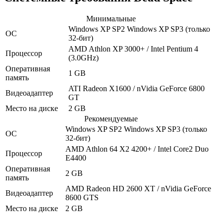
Минимальные
Windows XP SP2
Windows XP SP3
(только
ОС
32-бит)
AMD Athlon XP 3000+ / Intel Pentium 4
Процессор
(3.0GHz)
Оперативная
1 GB
память
ATI Radeon X1600 / nVidia GeForce 6800
Видеоадаптер
GT
Место на диске
2 GB
Рекомендуемые
Windows XP SP2
Windows XP SP3
(только
ОС
32-бит)
AMD Athlon 64 X2 4200+ / Intel Core2 Duo
Процессор
E4400
Оперативная
2 GB
память
AMD Radeon HD 2600 XT / nVidia GeForce
Видеоадаптер
8600 GTS
Место на диске
2 GB