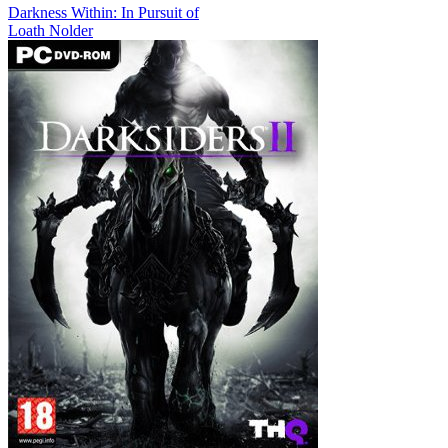
Darkness Within: In Pursuit of
Loath Nolder