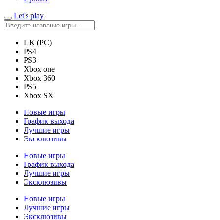
Let's play
ПК (PC)
PS4
PS3
Xbox one
Xbox 360
PS5
Xbox SX
Новые игры
График выхода
Лучшие игры
Эксклюзивы
Новые игры
График выхода
Лучшие игры
Эксклюзивы
Новые игры
Лучшие игры
Эксклюзивы