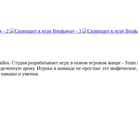
ios. Студия разрабатывает игру в новом игровом жанре - Team A
деленную арену. Игроки в команде не простые: это мифические,
е навыки и умения.