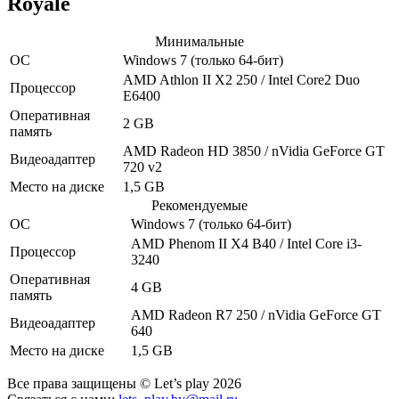
Royale
Минимальные
ОС
Windows 7
(только 64-бит)
AMD Athlon II X2 250 / Intel Core2 Duo
Процессор
E6400
Оперативная
2 GB
память
AMD Radeon HD 3850 / nVidia GeForce GT
Видеоадаптер
720 v2
Место на диске
1,5 GB
Рекомендуемые
ОС
Windows 7
(только 64-бит)
AMD Phenom II X4 B40 / Intel Core i3-
Процессор
3240
Оперативная
4 GB
память
AMD Radeon R7 250 / nVidia GeForce GT
Видеоадаптер
640
Место на диске
1,5 GB
Все права защищены © Let’s play 2026