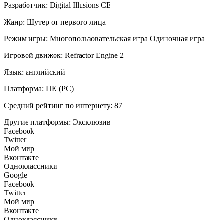
Разработчик:
Digital Illusions CE
Жанр:
Шутер от первого лица
Режим игры:
Многопользовательская игра
Одиночная игра
Игровой движок:
Refractor Engine 2
Язык:
английский
Платформа:
ПК (PC)
Средний рейтинг по интернету:
87
Другие платформы:
Эксклюзив
Facebook
Twitter
Мой мир
Вконтакте
Одноклассники
Google+
Facebook
Twitter
Мой мир
Вконтакте
Одноклассники