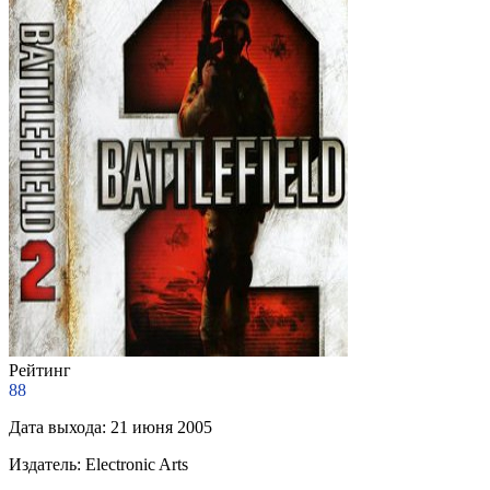
Рейтинг
88
Дата выхода:
21 июня 2005
Издатель:
Electronic Arts