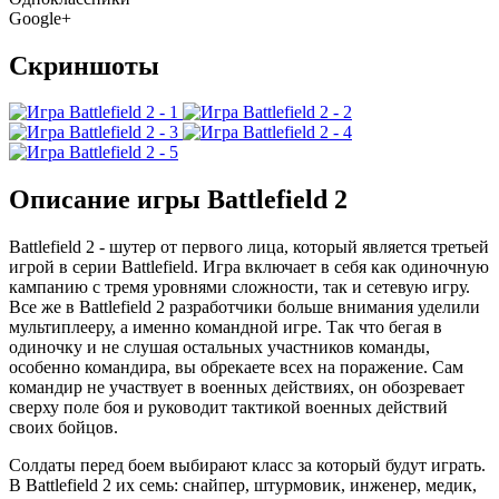
Google+
Скриншоты
Описание игры Battlefield 2
Battlefield 2 - шутер от первого лица, который является третьей
игрой в серии Battlefield. Игра включает в себя как одиночную
кампанию с тремя уровнями сложности, так и сетевую игру.
Все же в Battlefield 2 разработчики больше внимания уделили
мультиплееру, а именно командной игре. Так что бегая в
одиночку и не слушая остальных участников команды,
особенно командира, вы обрекаете всех на поражение. Сам
командир не участвует в военных действиях, он обозревает
сверху поле боя и руководит тактикой военных действий
своих бойцов.
Солдаты перед боем выбирают класс за который будут играть.
В Battlefield 2 их семь: снайпер, штурмовик, инженер, медик,