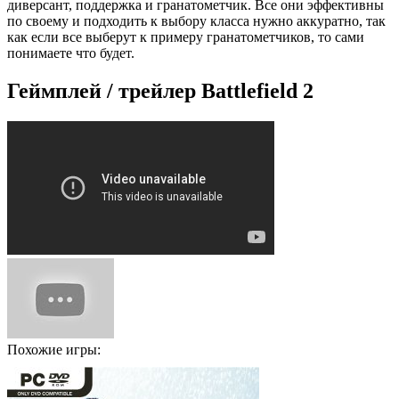
диверсант, поддержка и гранатометчик. Все они эффективны
по своему и подходить к выбору класса нужно аккуратно, так
как если все выберут к примеру гранатометчиков, то сами
понимаете что будет.
Геймплей / трейлер Battlefield 2
Похожие игры: