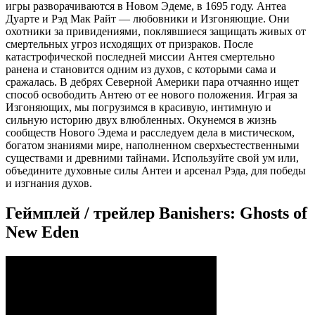
игры разворачиваются в Новом Эдеме, в 1695 году. Антеа
Дуарте и Рэд Мак Райт — любовники и Изгоняющие. Они
охотники за привидениями, поклявшиеся защищать живых от
смертельных угроз исходящих от призраков. После
катастрофической последней миссии Антея смертельно
ранена и становится одним из духов, с которыми сама и
сражалась. В дебрях Северной Америки пара отчаянно ищет
способ освободить Антею от ее нового положения. Играя за
Изгоняющих, мы погрузимся в красивую, интимную и
сильную историю двух влюбленных. Окунемся в жизнь
сообществ Нового Эдема и расследуем дела в мистическом,
богатом знаниями мире, наполненном сверхъестественными
существами и древними тайнами. Используйте свой ум или,
объедините духовные силы Антеи и арсенал Рэда, для победы
и изгнания духов.
Геймплей / трейлер Banishers: Ghosts of
New Eden