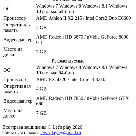
Windows 7
Windows 8
Windows 8.1
Windows
ОС
10
(только 64-бит)
Процессор
AMD Athlon II X2 215 / Intel Core2 Duo E6600
Оперативная
2 GB
память
AMD Radeon HD 3870 / nVidia GeForce 8800
Видеоадаптер
GT
Место на
7 GB
диске
Рекомендуемые
Windows 7
Windows 8
Windows 8.1
Windows
ОС
10
(только 64-бит)
Процессор
AMD FX-4320 / Intel Core i3-3210
Оперативная
4 GB
память
AMD Radeon HD 7850 / nVidia GeForce GTX
Видеоадаптер
660
Место на
7 GB
диске
Все права защищены © Let’s play 2026
Связаться с нами:
lets_play.by@mail.ru