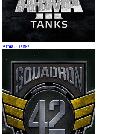
Arma 3 Tanks