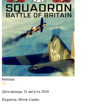
Рейтинг
74
Дата выхода:
31 августа 2018
Издатель:
Movie Games