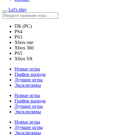
Let's play
ПК (PC)
PS4
PS3
Xbox one
Xbox 360
PS5
Xbox SX
Новые игры
График выхода
Лучшие игры
Эксклюзивы
Новые игры
График выхода
Лучшие игры
Эксклюзивы
Новые игры
Лучшие игры
Эксклюзивы