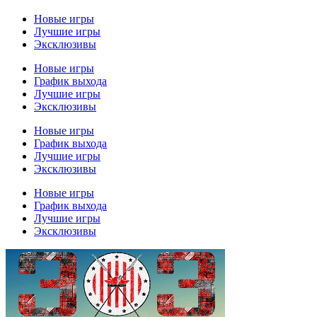
Новые игры
Лучшие игры
Эксклюзивы
Новые игры
График выхода
Лучшие игры
Эксклюзивы
Новые игры
График выхода
Лучшие игры
Эксклюзивы
Новые игры
График выхода
Лучшие игры
Эксклюзивы