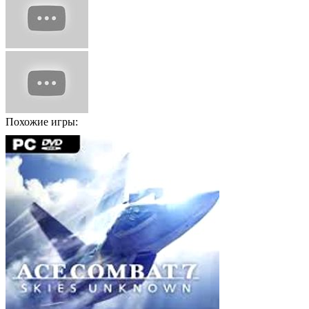
Похожие игры: