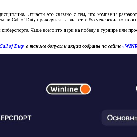
дисциплина. Отчасти это связано с тем, что компания-разработч
аты по Call of Duty проводятся – а значит, и букмекерские конто
ы киберспорта. Чаще всего это пари на победу в турнире или прос
all of Duty
, а так же бонусы и акции собраны на сайте
«WINR