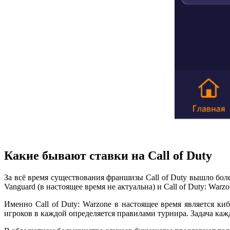
Какие бывают ставки на Call of Duty
За всё время существования франшизы Call of Duty вышло бол
Vanguard (в настоящее время не актуальна) и Call of Duty: Warzo
Именно Call of Duty: Warzone в настоящее время является к
игроков в каждой определяется правилами турнира. Задача ка